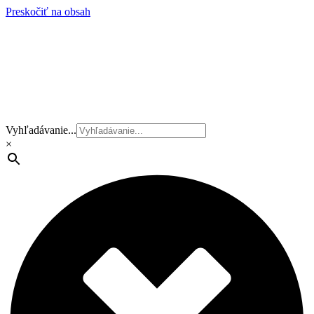
Preskočiť na obsah
Vyhľadávanie...
×