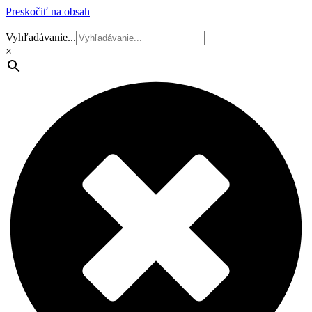
Preskočiť na obsah
Vyhľadávanie...
×