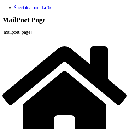
Špecialna ponuka %
MailPoet Page
[mailpoet_page]