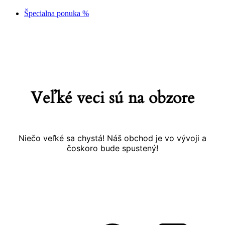
Špecialna ponuka %
Prejsť
na
obsah
Veľké veci sú na obzore
Niečo veľké sa chystá! Náš obchod je vo vývoji a
čoskoro bude spustený!