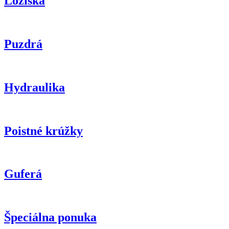
Ložiská
Puzdrá
Hydraulika
Poistné krúžky
Guferá
Špeciálna ponuka