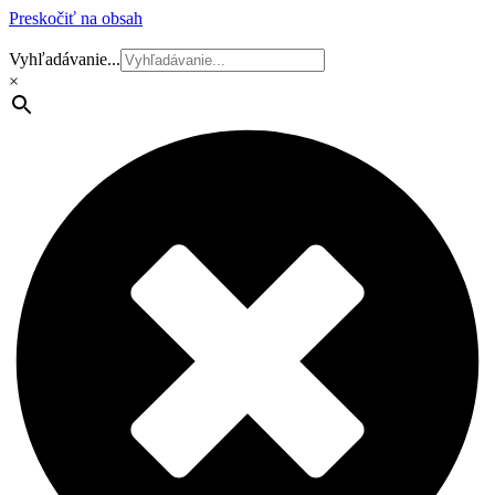
Preskočiť na obsah
Vyhľadávanie...
×