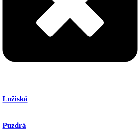
Ložiská
Puzdrá