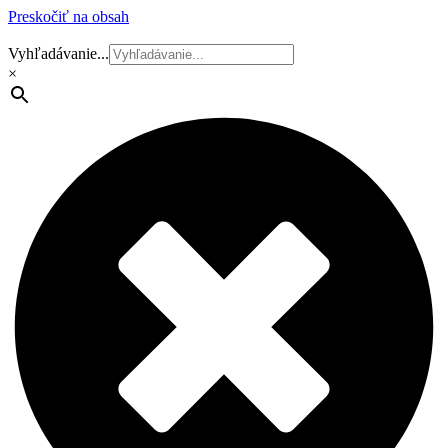
Preskočiť na obsah
Vyhľadávanie...
×