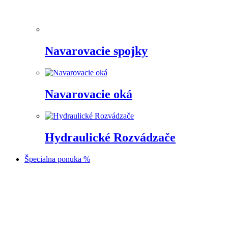
Navarovacie spojky
Navarovacie oká
Hydraulické Rozvádzače
Špecialna ponuka %
Prejsť
na
obsah