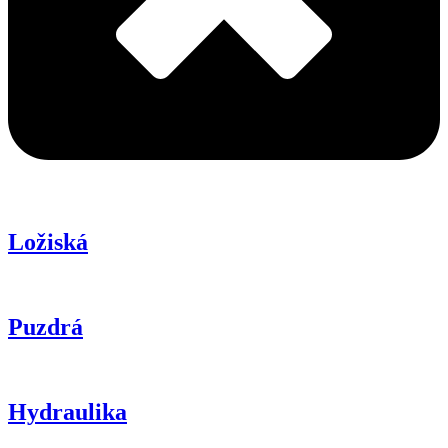
Ložiská
Puzdrá
Hydraulika