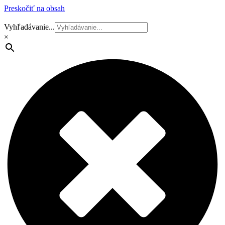
Preskočiť na obsah
Vyhľadávanie...
×