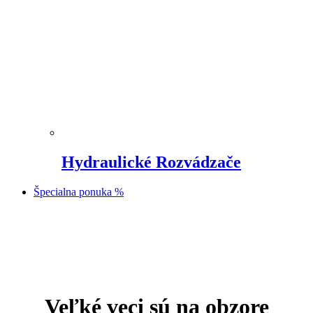
Hydraulické Rozvádzače
Špecialna ponuka %
Prejsť
na
obsah
Veľké veci sú na obzore