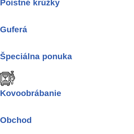
Poistné krúžky
Guferá
Špeciálna ponuka
Kovoobrábanie
Obchod