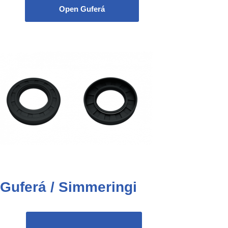
Open Guferá
Guferá / Simmeringi