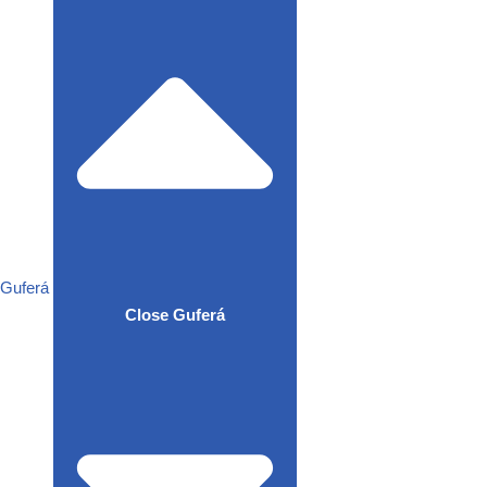
Guferá
Close Guferá