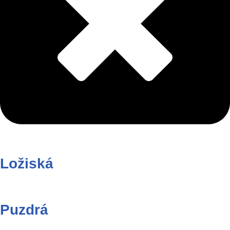
Ložiská
Puzdrá