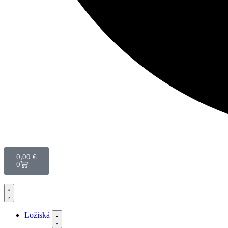
0,00
€
0
Ložiská