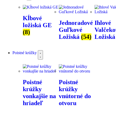
Kĺbové
Jednoradové
Ihlové
ložiská GE
Guľkové
Valčeko
(8)
Ložiská
(54)
Ložisk
Poistné krúžky
Poistné
Poistné
krúžky
krúžky
vonkajšie na
vnútorné do
hriadeľ
otvoru