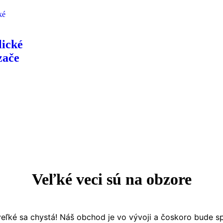
ické
zače
Veľké veci sú na obzore
eľké sa chystá! Náš obchod je vo vývoji a čoskoro bude s