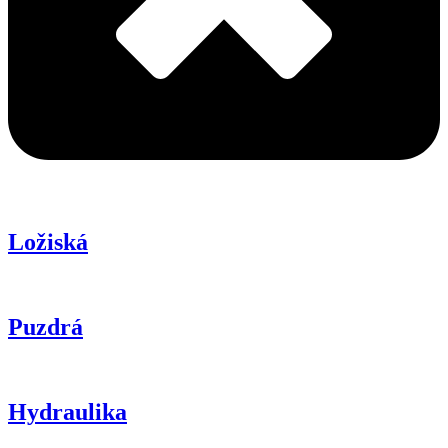
Ložiská
Puzdrá
Hydraulika