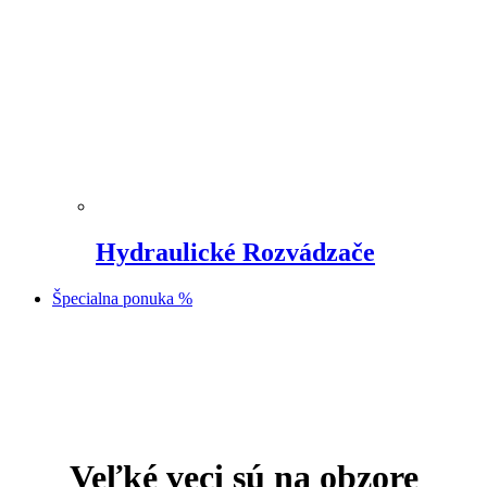
Hydraulické Rozvádzače
Špecialna ponuka %
Prejsť
na
obsah
Veľké veci sú na obzore