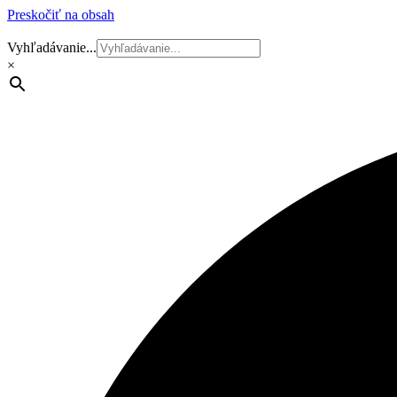
Preskočiť na obsah
Vyhľadávanie...
×