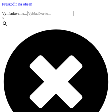
Preskočiť na obsah
Vyhľadávanie...
×