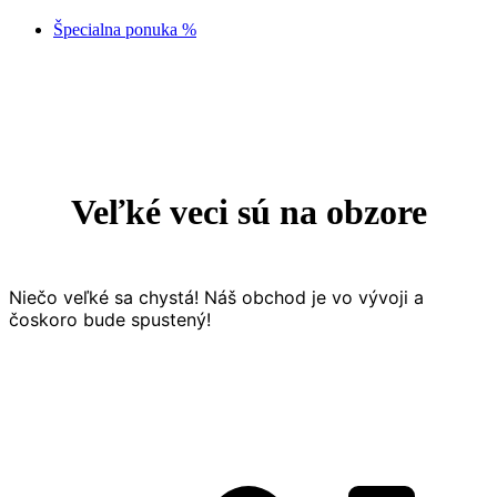
Špecialna ponuka %
Prejsť
na
obsah
Veľké veci sú na obzore
Niečo veľké sa chystá! Náš obchod je vo vývoji a
čoskoro bude spustený!