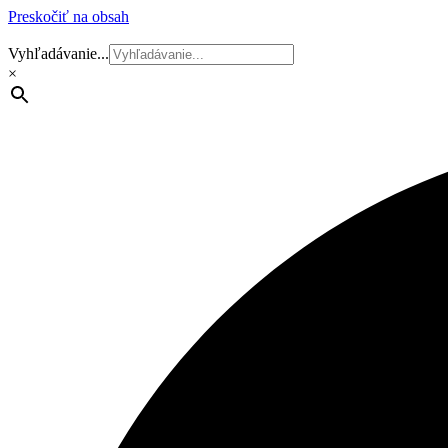
Preskočiť na obsah
Vyhľadávanie...
×