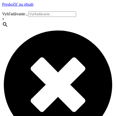
Preskočiť na obsah
Vyhľadávanie...
×