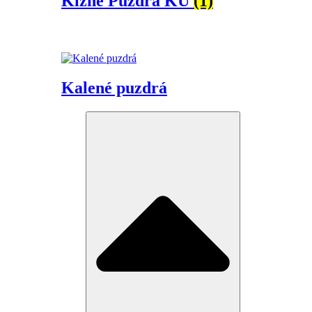
Klzné Puzdrá KU
(1)
Kalené puzdrá