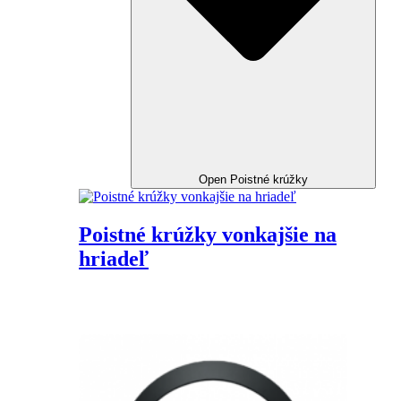
Open Poistné krúžky
Poistné krúžky vonkajšie na
hriadeľ