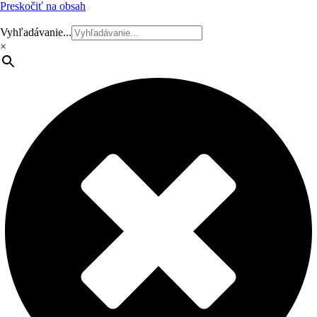
Preskočiť na obsah
Vyhľadávanie...
×