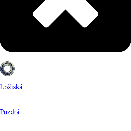
Ložiská
Puzdrá