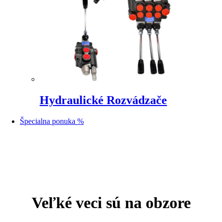
Hydraulické Rozvádzače
Špecialna ponuka %
Prejsť
na
obsah
Veľké veci sú na obzore