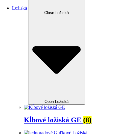
Ložiská
Close Ložiská
Open Ložiská
Kĺbové ložiská GE
(8)