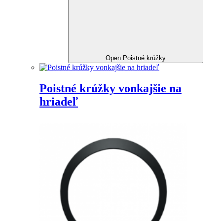
Open Poistné krúžky
Poistné krúžky vonkajšie na
hriadeľ