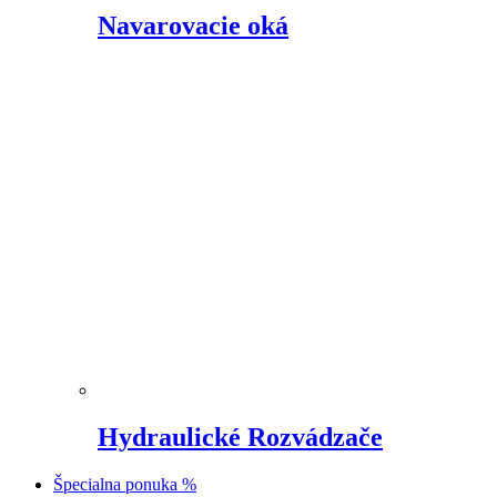
Navarovacie oká
Hydraulické Rozvádzače
Špecialna ponuka %