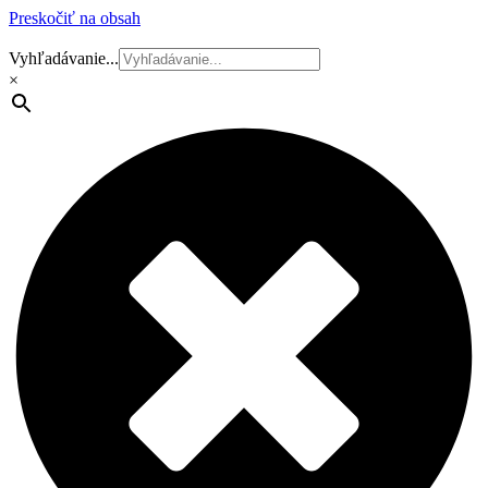
Preskočiť na obsah
Vyhľadávanie...
×