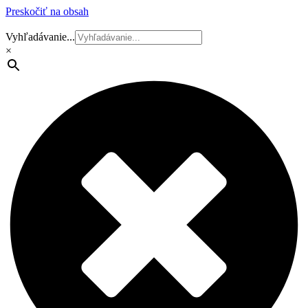
Preskočiť na obsah
Vyhľadávanie...
×