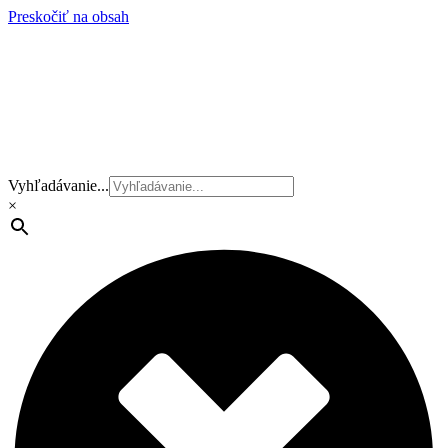
Preskočiť na obsah
Vyhľadávanie...
×