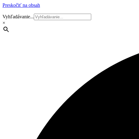
Preskočiť na obsah
Vyhľadávanie...
×