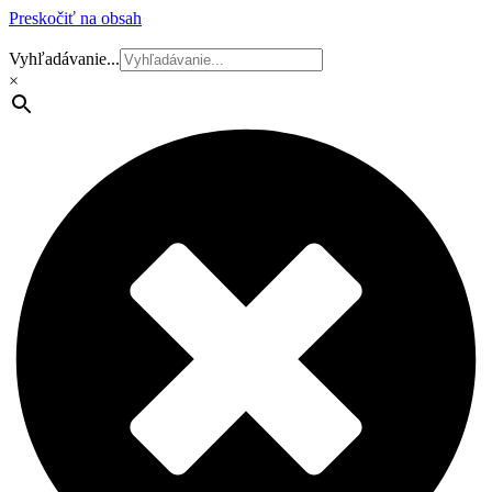
Preskočiť na obsah
Vyhľadávanie...
×