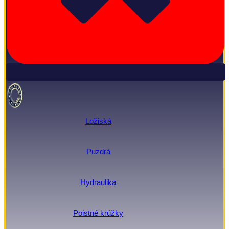
Ložiská
Puzdrá
Hydraulika
Poistné krúžky