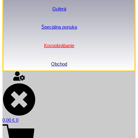
Guferá
Špeciálna ponuka
Kovoobrábanie
Obchod
0,00
€
0