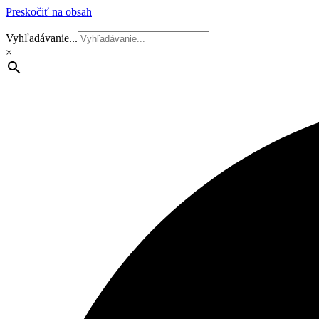
Preskočiť na obsah
Vyhľadávanie...
×