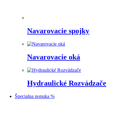
Navarovacie spojky
Navarovacie oká
Hydraulické Rozvádzače
Špecialna ponuka %
Prejsť
na
obsah