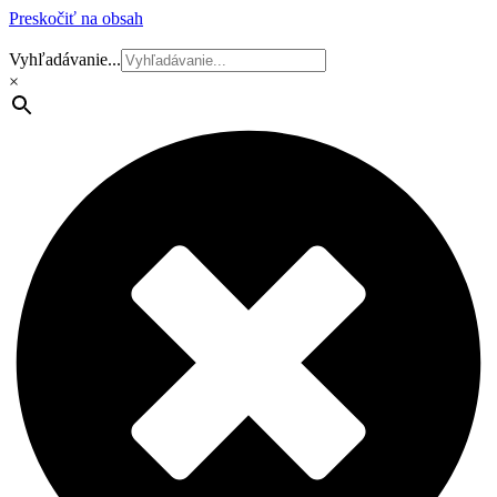
Preskočiť na obsah
Vyhľadávanie...
×