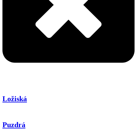
Ložiská
Puzdrá