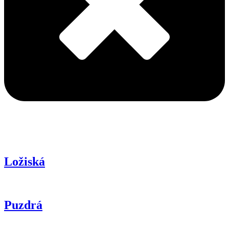
Ložiská
Puzdrá