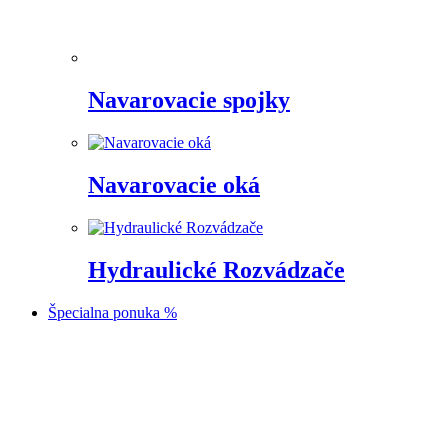
Navarovacie spojky
Navarovacie oká
Hydraulické Rozvádzače
Špecialna ponuka %
Prejsť
na
obsah