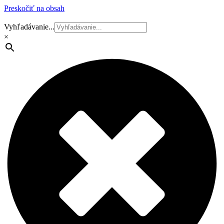
Preskočiť na obsah
Vyhľadávanie...
×