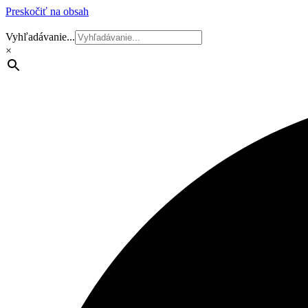
Preskočiť na obsah
Vyhľadávanie...
×