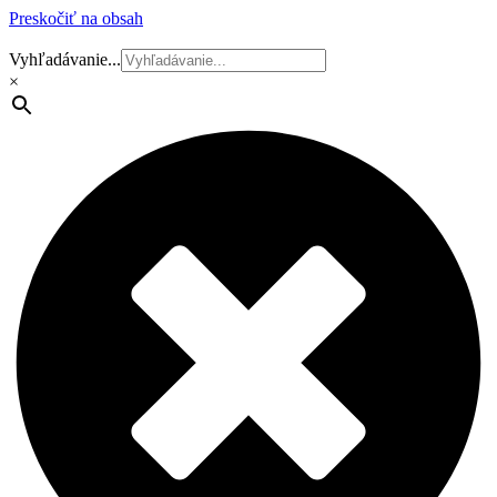
Preskočiť na obsah
Vyhľadávanie...
×