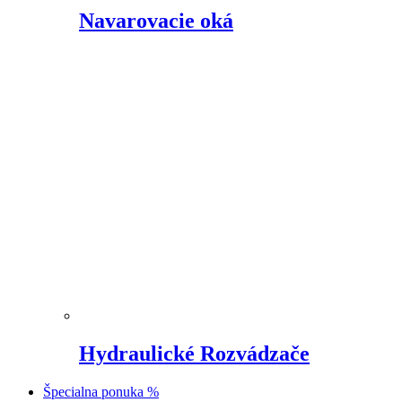
Navarovacie oká
Hydraulické Rozvádzače
Špecialna ponuka %