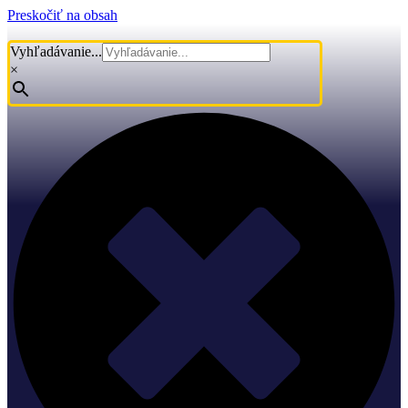
Preskočiť na obsah
Vyhľadávanie...
×