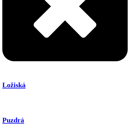
Ložiská
Puzdrá