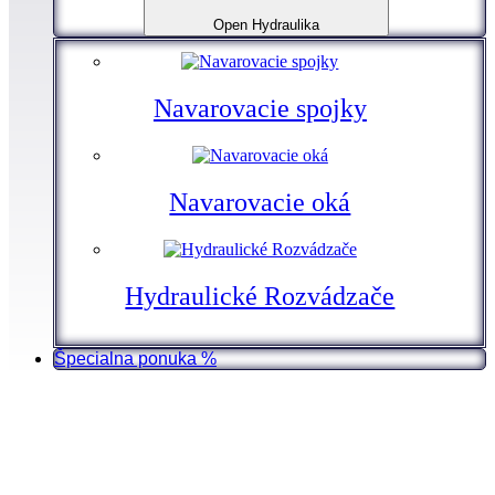
Open Hydraulika
Navarovacie spojky
Navarovacie oká
Hydraulické Rozvádzače
Špecialna ponuka %
Prejsť
na
obsah