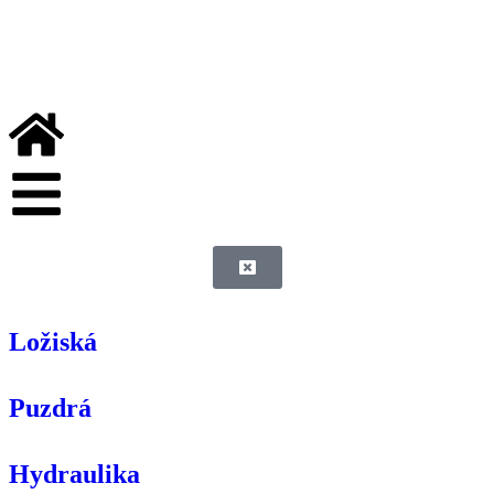
Ložiská
Puzdrá
Hydraulika