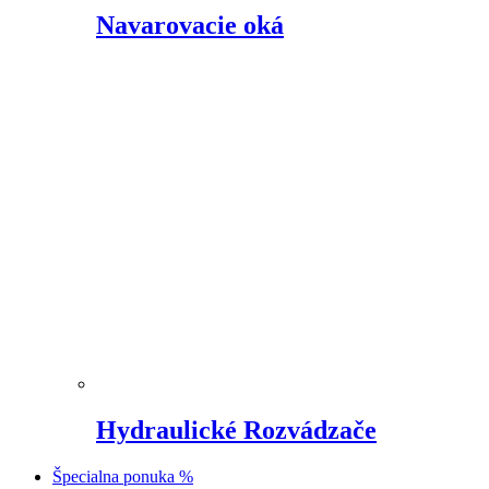
Navarovacie oká
Hydraulické Rozvádzače
Špecialna ponuka %