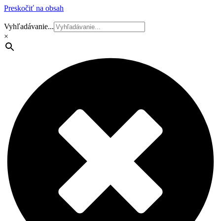
Preskočiť na obsah
Vyhľadávanie...
×