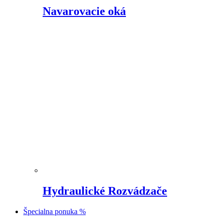
Navarovacie oká
Hydraulické Rozvádzače
Špecialna ponuka %