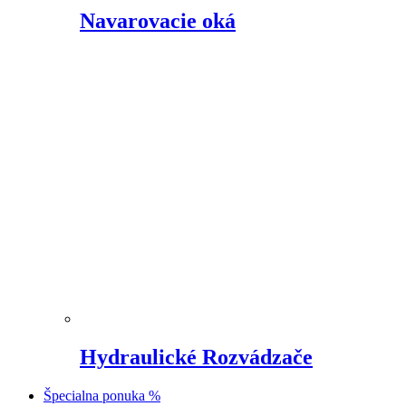
Navarovacie oká
Hydraulické Rozvádzače
Špecialna ponuka %