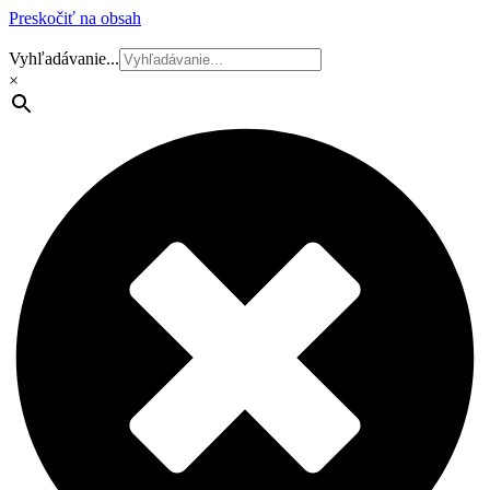
Preskočiť na obsah
Vyhľadávanie...
×