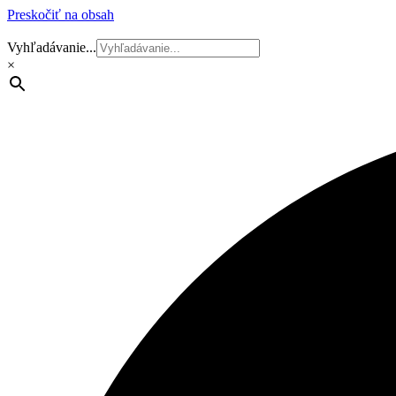
Preskočiť na obsah
Vyhľadávanie...
×