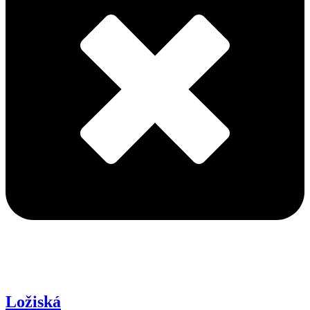
Ložiská