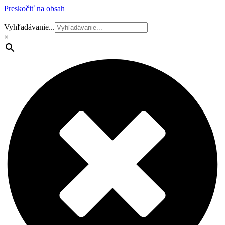
Preskočiť na obsah
Vyhľadávanie...
×