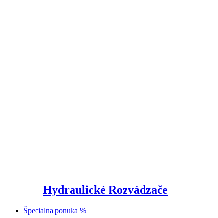
Hydraulické Rozvádzače
Špecialna ponuka %