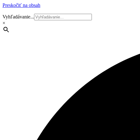
Preskočiť na obsah
Vyhľadávanie...
×