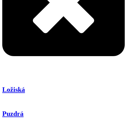
Ložiská
Puzdrá