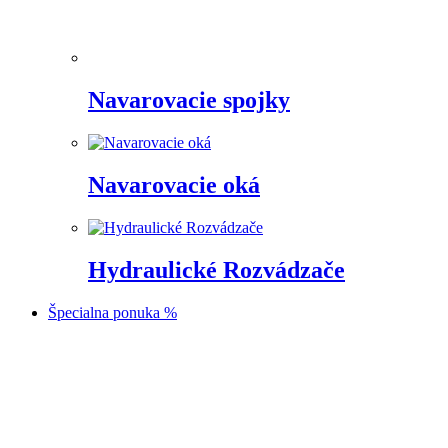
Navarovacie spojky
Navarovacie oká
Hydraulické Rozvádzače
Špecialna ponuka %
Prejsť
na
obsah