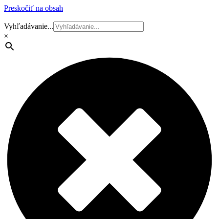
Preskočiť na obsah
Vyhľadávanie...
×