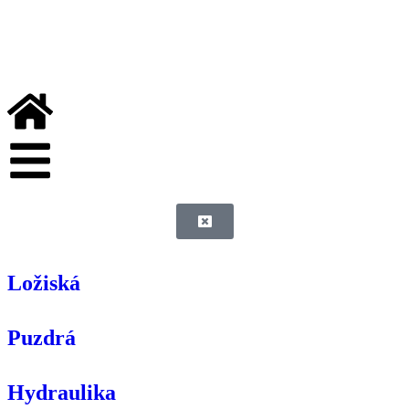
Ložiská
Puzdrá
Hydraulika