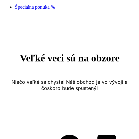
Špecialna ponuka %
Prejsť
na
obsah
Veľké veci sú na obzore
Niečo veľké sa chystá! Náš obchod je vo vývoji a
čoskoro bude spustený!