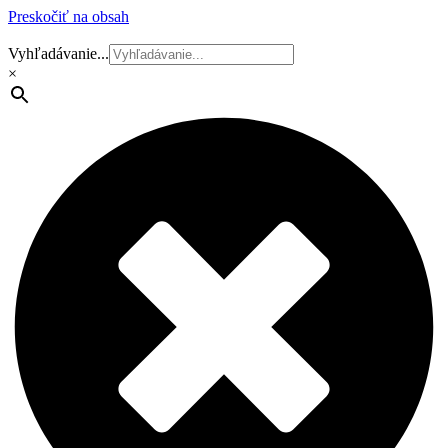
Preskočiť na obsah
Vyhľadávanie...
×