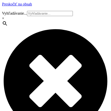
Preskočiť na obsah
Vyhľadávanie...
×