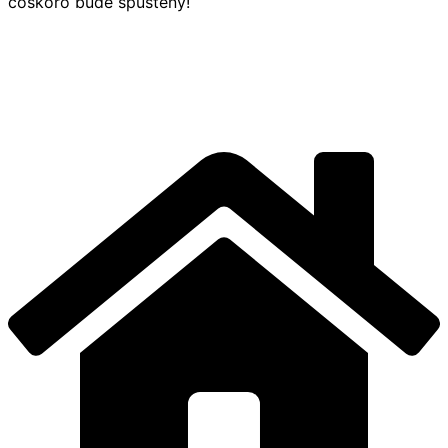
čoskoro bude spustený!