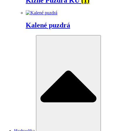
Klzné Puzdrá KU
(1)
Kalené puzdrá
Hydraulika