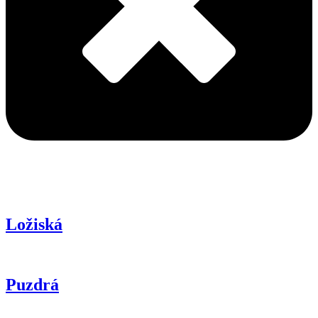
Ložiská
Puzdrá