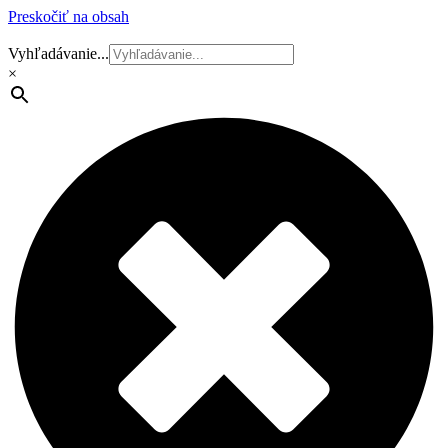
Preskočiť na obsah
Vyhľadávanie...
×