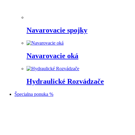
Navarovacie spojky
Navarovacie oká
Hydraulické Rozvádzače
Špecialna ponuka %
Prejsť
na
obsah