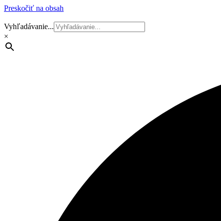
Preskočiť na obsah
Vyhľadávanie...
×