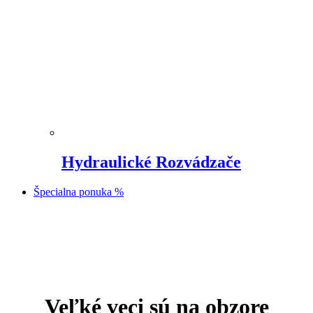
Hydraulické Rozvádzače
Špecialna ponuka %
Prejsť
na
obsah
Veľké veci sú na obzore