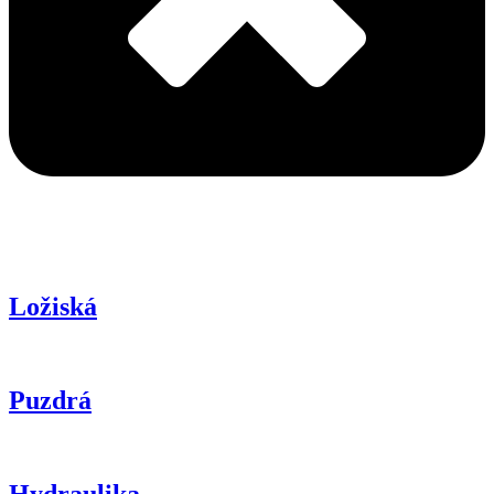
Ložiská
Puzdrá
Hydraulika