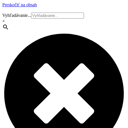
Preskočiť na obsah
Vyhľadávanie...
×