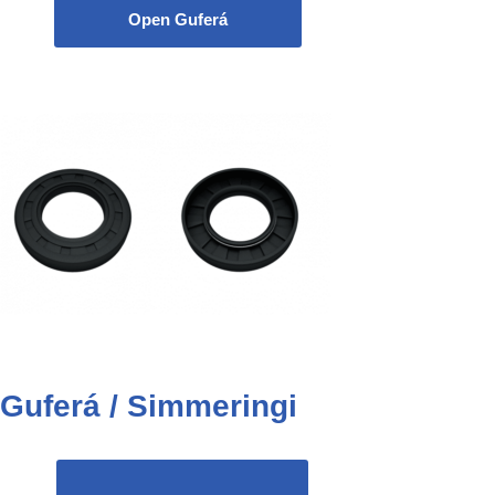
Open Guferá
Guferá / Simmeringi