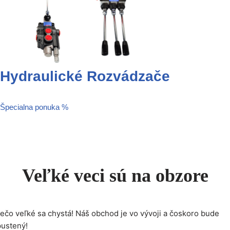
Hydraulické Rozvádzače
Špecialna ponuka %
Veľké veci sú na obzore
ečo veľké sa chystá! Náš obchod je vo vývoji a čoskoro bude
pustený!