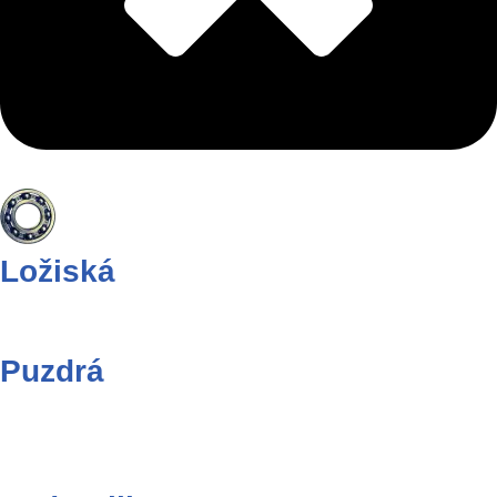
Ložiská
Puzdrá