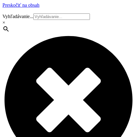
Preskočiť na obsah
Vyhľadávanie...
×