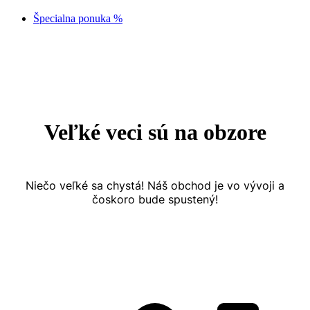
Špecialna ponuka %
Prejsť
na
obsah
Veľké veci sú na obzore
Niečo veľké sa chystá! Náš obchod je vo vývoji a
čoskoro bude spustený!